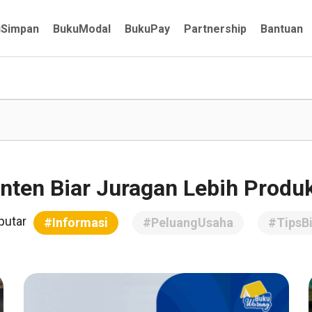
uSimpan
BukuModal
BukuPay
Partnership
Bantuan
nten Biar Juragan Lebih Produk
putar
#Informasi
#PeluangUsaha
#TipsBi