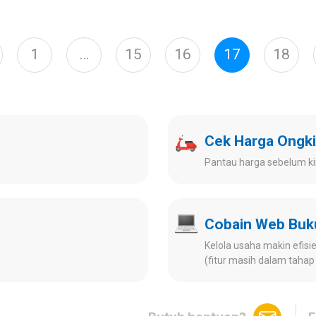
1
…
15
16
17
18
Cek Harga Ongki
Pantau harga sebelum ki
Cobain Web Bu
Kelola usaha makin efisien
(fitur masih dalam tah