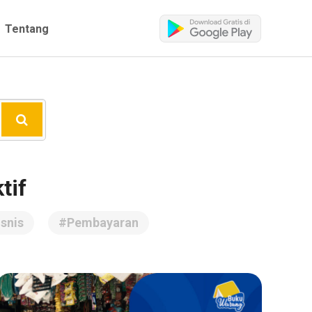
Tentang
tif
snis
#Pembayaran