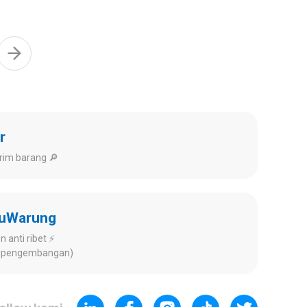
r
rim barang 🔎
kuWarung
 anti ribet ⚡️
ap pengembangan)