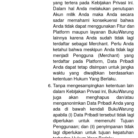
yang tertera pada Kebijakan Privasi ini. 
Dalam hal Anda melakukan penutupan 
Akun milik Anda maka Anda secara 
sadar memahami konsekuensi bahwa 
Anda tidak dapat menggunakan Fitur dan 
Platform maupun layanan BukuWarung 
lainnya karena Anda sudah tidak lagi 
terdaftar sebagai Merchant. Perlu Anda 
ketahui bahwa meskipun Anda tidak lagi 
menjadi Pengguna (Merchant) yang 
terdaftar pada Platform, Data Pribadi 
Anda dapat tetap disimpan untuk jangka 
waktu yang diwajibkan berdasarkan 
ketentuan Hukum Yang Berlaku.
Tanpa mengesampingkan ketentuan lain 
dalam Kebijakan Privasi ini, BukuWarung 
juga akan menghapus dan/atau 
menganonimkan Data Pribadi Anda yang 
ada di bawah kendali BukuWarung 
apabila (i) Data Pribadi tersebut tidak lagi 
diperlukan untuk memenuhi Tujuan 
Penggunaan; dan (ii) penyimpanan tidak 
lagi diperlukan untuk tujuan kepatuhan 
terhadap Hukum Yang Berlaku.