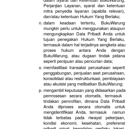
Perjanjian Layanan, syarat dan ketentuan 
mitra penyedia layanan (apabila relevan), 
dan/atau ketentuan Hukum Yang Berlaku;
dalam keadaan tertentu, BukuWarung 
mungkin perlu untuk menggunakan ataupun 
mengungkapkan Data Pribadi Anda untuk 
tujuan penegakan Hukum Yang Berlaku, 
termasuk dalam hal terjadinya sengketa atau 
proses hukum antara Anda dengan 
BukuWarung, atau dugaan tindak pidana 
seperti penipuan atau pencurian data;
memfasilitasi transaksi perusahaan seperti 
penggabungan, penjualan aset perusahaan, 
konsolidasi atau restrukturisasi, pembiayaan 
atau akuisisi yang melibatkan BukuWarung;
mengambil keputusan yang didasarkan pada 
pemrosesan secara otomatis, termasuk  
tindakan pemrofilan, dimana Data Pribadi 
Anda diproses secara otomatis untuk 
mengidentifikasi Anda, termasuk  namun 
tidak terbatas pada riwayat pekerjaan, 
kondisi ekonomi, kesehatan, preferensi 
pribadi, minat, keandalan, perilaku, lokasi, 