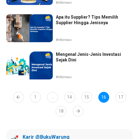
#Informasi
Apa itu Supplier? Tips Memilih
Supplier Hingga Jenisnya
#Informasi
Mengenal Jenis-Jenis Investasi
Sejak Dini
#Informasi
1
…
14
15
16
17
18
Karir @BukuWarung