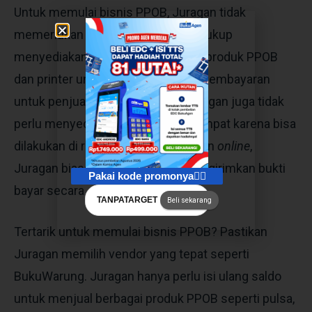
Untuk memulai bisnis PPOB, Juragan tidak
memerlukan modal yang banyak. Cukup
menyediakan Saldo untuk menjual produk PPOB
dan printer untuk mencetak tanda pembayaran
untuk penjualan secara
offline
. Juragan juga tidak
perlu menyediakan modal sewa tempat karena bisa
dilakukan di rumah. Untuk pembelian
online
,
Juragan biasanya hanya butuh mengirimkan bukti
Pakai kode promonya👇🏻
bayar secara
online
.
TANPATARGET
Beli sekarang
Tertarik untuk memulai bisnis PPOB? Pastikan
Juragan memilih vendor yang tepat seperti
BukuWarung. Juragan hanya perlu isi ulang saldo
untuk menjual berbagai produk PPOB seperti pulsa,