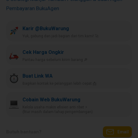
Pembayaran BukuAgen
Karir @BukuWarung
Yuk, gabung dan jadi bagian dari tim kami! 🚀
Cek Harga Ongkir
Pantau harga sebelum kirim barang 🔎
Buat Link WA
Bagikan kontak ke pelanggan lebih cepat 📩
Cobain Web BukuWarung
Kelola usaha makin efisien anti ribet ⚡️
(fitur masih dalam tahap pengembangan)
Butuh bantuan?
Email