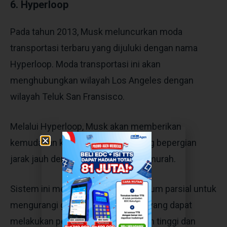
6. Hyperloop
Pada tahun 2013, Musk meluncurkan moda
transportasi terbaru yang dijuluki dengan nama
Hyperloop. Moda transportasi ini akan
menghubungkan wilayah Los Angeles dengan
wilayah Teluk San Fransisco.
Melalui Hyperloop, Musk akan memberikan
kemudahan kepada seseorang yang bepergian
jarak jauh dengan biaya yang lebih murah.
Sistem ini menggunakan ruang vakum parsial untuk
mengurangi gesekan aerodinamis yang dapat
melakukan perjalanan berkecepatan tinggi dan