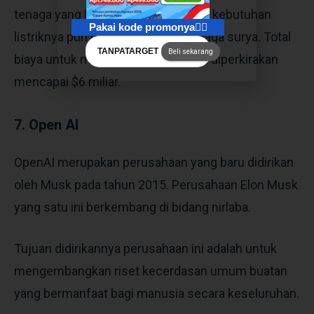
tenaga yang lebih rendah. Sehingga kebutuhan
Pakai kode promonya👇🏻
listriknya pun bergantung pada tenaga surya. Total
TANPATARGET
Beli sekarang
biaya untuk membangun sistem ini diperkirakan
mencapai
$6 miliar.
7. Open AI
OpenAI merupakan perusahaan yang baru didirikan
oleh Musk pada tahun 2015. Perusahaan Elon Musk
yang satu ini berkembang di bidang nirlaba.
Tujuan didirikannya perusahaan ini adalah untuk
mengembangkan riset kecerdasan umum buatan
yang bermanfaat bagi manusia secara keseluruhan.