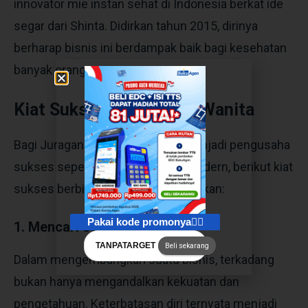
innovator mie instan sehat di Indonesia berkat ide
segar dari Shinta. Didirkan tahun 2015, dirinya
berharap bisnis ini berdampak baik bagi kesehatan
banyak orang.
Kiat Sukses Pengusaha Wanita
Bagi Juragan wanita yang ingin menjadi pengusaha
sukses seperti kisah kartini era modern, berikut kiat
sukses berbisnis yang bisa diterapkan:
Pakai kode promonya👇🏻
1. Mencari Jaringan
TANPATARGET
Beli sekarang
Dalam mengembangkan suatu bisnis, terkadang
bukan hanya mengandalkan kekuatan dan
pengetahuan. Keterbatasan diri ternyata menjadi