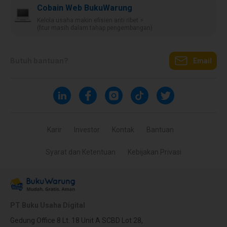
Cobain Web BukuWarung
Kelola usaha makin efisien anti ribet ⚡️
(fitur masih dalam tahap pengembangan)
Butuh bantuan?
Email
Karir
Investor
Kontak
Bantuan
Syarat dan Ketentuan
Kebijakan Privasi
PT Buku Usaha Digital
Gedung Office 8 Lt. 18 Unit A SCBD Lot 28,