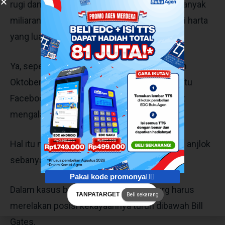
rugi dan sempat menurun kekayaannya sebanyak
miliaran dollar, Zuckerberg tetap mempunyai harta
yang luar biasa.
Ya, seperti yang sudah Juragan tahu, di bulan
Oktober 2021 lalu, kasus 3 jejaring sosial yaitu
Facebook, WhatsApp dan Instagram sempat
mengalami
down
.
Hal itu membuat kekayaan Mark Zuckerberg anjlok
sebanyak Rp. 85,6 Triliun.
Pakai kode promonya👇🏻
Dalam kasus besar tersebut Zuckerberg harus
TANPATARGET
Beli sekarang
merelakan posisi kekayaannya turun dibawah Bill
Gates.