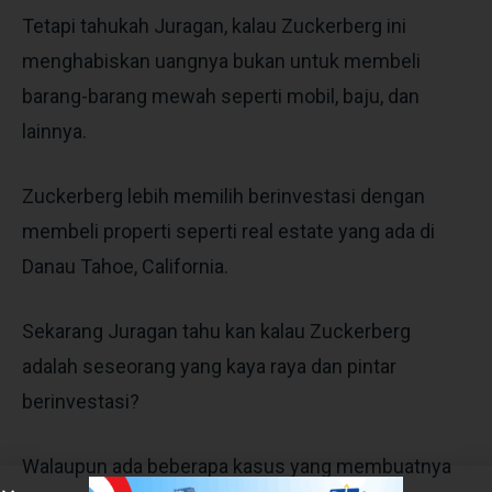
Tetapi tahukah Juragan, kalau Zuckerberg ini
menghabiskan uangnya bukan untuk membeli
barang-barang mewah seperti mobil, baju, dan
lainnya.
Zuckerberg lebih memilih berinvestasi dengan
membeli properti seperti real estate yang ada di
Danau Tahoe, California.
Sekarang Juragan tahu kan kalau Zuckerberg
adalah seseorang yang kaya raya dan pintar
berinvestasi?
Walaupun ada beberapa kasus yang membuatnya