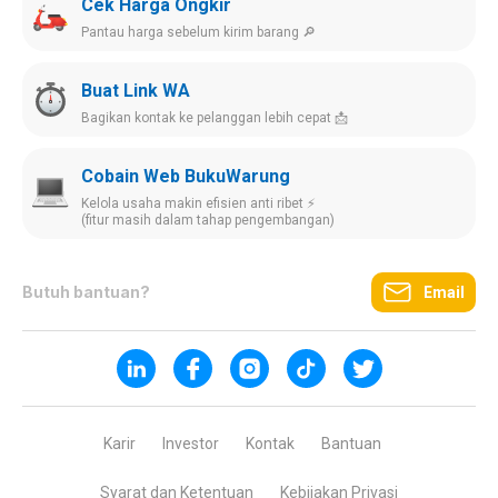
Cek Harga Ongkir
Pantau harga sebelum kirim barang 🔎
Buat Link WA
Bagikan kontak ke pelanggan lebih cepat 📩
Cobain Web BukuWarung
Kelola usaha makin efisien anti ribet ⚡️
(fitur masih dalam tahap pengembangan)
Butuh bantuan?
Email
Karir
Investor
Kontak
Bantuan
Syarat dan Ketentuan
Kebijakan Privasi