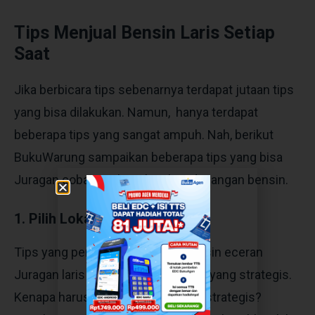
Tips Menjual Bensin Laris Setiap
Saat
Jika berbicara tips sebenarnya terdapat jutaan tips
yang bisa dilakukan. Namun, hanya terdapat
beberapa tips yang sangat ampuh. Nah, berikut
BukuWarung sampaikan beberapa tips yang bisa
Juragan coba untuk melariskan dagangan bensin.
1. Pilih Lokasi yang Strategis
Tips yang pertama agar
usaha bensin eceran
Juragan laris adalah memilih lokasi yang strategis.
Kenapa harus memilih lokasi yang strategis?