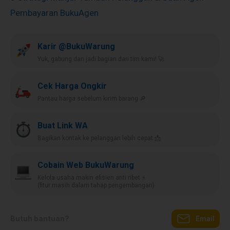
Pembayaran BukuAgen
Karir @BukuWarung
Yuk, gabung dan jadi bagian dari tim kami! 🚀
Cek Harga Ongkir
Pantau harga sebelum kirim barang 🔎
Buat Link WA
Bagikan kontak ke pelanggan lebih cepat 📩
Cobain Web BukuWarung
Kelola usaha makin efisien anti ribet ⚡️
(fitur masih dalam tahap pengembangan)
Butuh bantuan?
Email