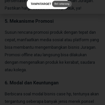
persentase harga jual sesuai keinginan Juragan.
TANPATARGET
Beli sekarang
Pastikan harga sesuai kualitas produk, ya!
5. Mekanisme Promosi
Susun rencana promosi produk dengan tepat dan
cepat, manfaatkan media sosial atau platform yang
bisa membantu mengembangkan bisnis Juragan.
Promosi offline atau langsung bisa dilakukan
dengan mengenalkan produk ke kerabat, saudara
atau kolega.
6. Modal dan Keuntungan
Berbicara soal modal bisnis case hp, tentunya akan
tergantung seberapa banyak jenis merek ponsel