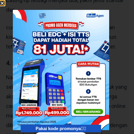
Casing hp terbagi menjadi dua, yakni jenis standar
dan
custom, pastikan untuk mempelajari jenis dan
kisaran harga yang dipatok agar untung, namun
tetap memperhatikan sisi kepuasan customer.
4. Survey Harga Pasaran
Nah, poin ini berkaitan erat dengan poin
sebleumnya. Setelah memahami jenis produk yang
akan dijual, lakukan survey kecil terhadap harga
case hp di pasaran, bisa dengan survey toko online
maupun offline. Data tersebut selanjutnya
dibandingkan, dicari rata-rata dan sesuaikan dengan
Pakai kode promonya👇🏻