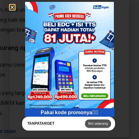
on, maka untuk teknik pemasarannya sangat
ang naik daun sekaligus menargetkan
i dengan brand image UMKM kamu.
urang optimal.
 kamu cenderung sering menggunakan, seperti
be.
pa yang target pelanggan kamu sukai agar dapat
UMKM kamu, kemudian konten yang kamu
u.
Pakai kode promonya👇🏻
TANPATARGET
Beli sekarang
ar cuan