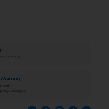
r
rim barang 🔎
kuWarung
 anti ribet ⚡️
ap pengembangan)