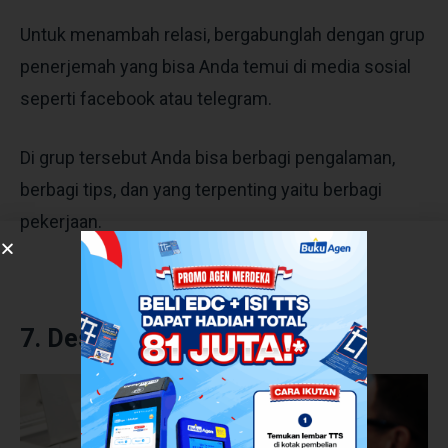
Untuk menambah relasi, bergabunglah dengan grup
penerjemah yang bisa Anda temui di media sosial
seperti facebook atau telegram.
Di grup tersebut Anda bisa berbagi pengalaman,
berbagi tips, dan yang terpenting yaitu berbagi
pekerjaan.
7. Desain Grafis