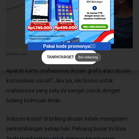
Pakai kode promonya👇🏻
pexels.com
TANPATARGET
Beli sekarang
Apakah kamu mahasiswa desain grafis atau desain
komunikasi visual? Jika iya, ide bisnis untuk
mahasiswa yang satu ini sangat cocok dengan
bidang keilmuan Anda.
Industri kreatif di bidang desain selalu mengalami
perkembangan setiap hari. Peluang besar ini bisa
Anda manfaatkan untuk meraup keuntungan.