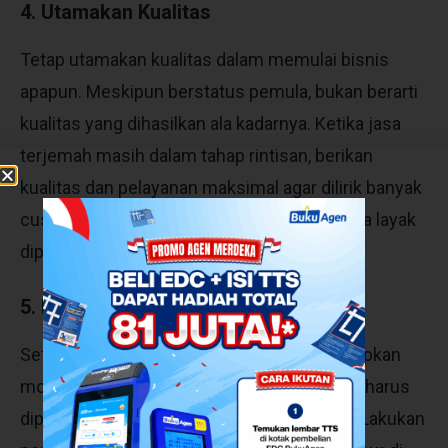
4. Utamakan Kualitas
Tetap utamakan kualitas dalam memulai bisnis
apapun. Meskipun berstatus pemula, bukan berarti
kualitas yang dihasilkan ala kadarnya. Ketika jasa
terjemah masih dalam tahap rintisan, berikan
kualitas dan pelayanan maksimal agar dilirik banyak
customer dan menganggap jasa usaha Anda layak
dipertimbangkan.
5. Pemasaran
Setelah memulai bisnis dengan mempersiapkan
modal dan skill, konsep strategi pemasaran harus
dipikirkan agar minat customer meningkat. Lakukan