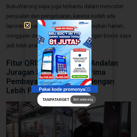
BukuWarung saya juga terbantu dalam mencatat
penjualan dan pengeluaran, karena sudah ada
laporan keuangan otomatis yang disajikan harian,
mingguan dan bulanan. Kelola keuangan bisnis saya
jadi lebih praktis cukup pakai HP.
Fitur QRIS BukuWarung: Andalan
Juragan Bisnis Untuk Terima
Pembayaran Pelanggan dengan
Lebih Praktis
Pakai kode promonya👇🏻
TANPATARGET
Beli sekarang