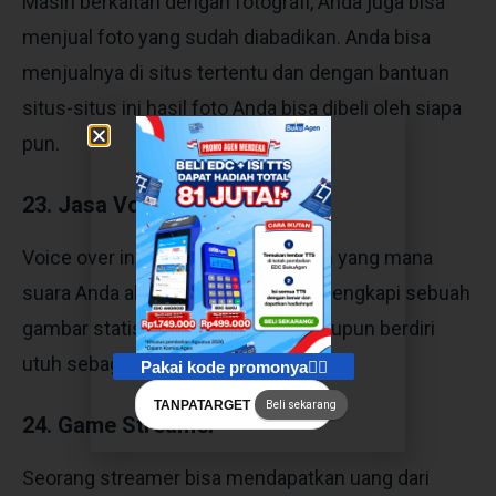
Masih berkaitan dengan fotografi, Anda juga bisa
menjual foto yang sudah diabadikan. Anda bisa
menjualnya di situs tertentu dan dengan bantuan
situs-situs ini hasil foto Anda bisa dibeli oleh siapa
pun.
23. Jasa Voice Over
Voice over ini merupakan pekerjaan yang mana
suara Anda akan direkam untuk melengkapi sebuah
gambar statis, gambar bergerak maupun berdiri
utuh sebagai produk audio.
Pakai kode promonya👇🏻
TANPATARGET
Beli sekarang
24. Game Streamer
Seorang streamer bisa mendapatkan uang dari