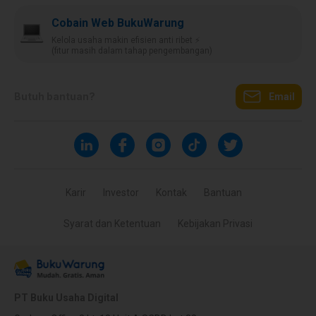
Cobain Web BukuWarung
Kelola usaha makin efisien anti ribet ⚡️
(fitur masih dalam tahap pengembangan)
Butuh bantuan?
Email
Karir
Investor
Kontak
Bantuan
Syarat dan Ketentuan
Kebijakan Privasi
PT Buku Usaha Digital