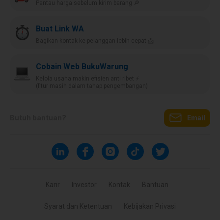
Pantau harga sebelum kirim barang 🔎
Buat Link WA
Bagikan kontak ke pelanggan lebih cepat 📩
Cobain Web BukuWarung
Kelola usaha makin efisien anti ribet ⚡️
(fitur masih dalam tahap pengembangan)
Butuh bantuan?
Email
Karir
Investor
Kontak
Bantuan
Syarat dan Ketentuan
Kebijakan Privasi