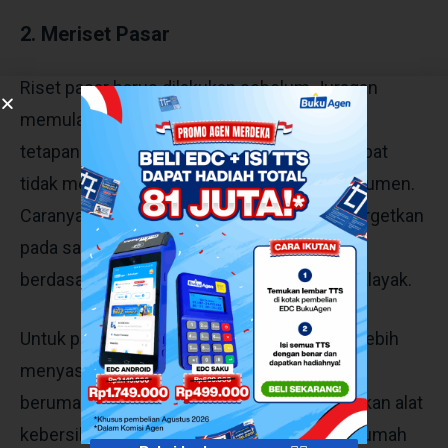
2. Meriset Pasar
Riset pasar harus dilakukan sebelum Juragan
memulai usaha, tujuannya agar bisnis punya
tetapan target dan minim risiko kerugian akibat
tidak mengenal pasar serta kebutuhan konsumen.
Caranya cukup mudah, Juragan dapat menargetkan
pada satu kalangan konsumen, missalkan
berdasarkan usia, gender atau kesukaan khalayak.
Untuk produk sapu korek atau lidi, tentunya lebih
menyasar pada kalangan wanita yang sudah
berumah tangga. Sebab mereka membutuhkan alat
kebersihan untuk membersihkan halaman rumah