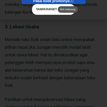
Pakai kode promonya👇🏻
mereka. Harga terjangkau pun akan lebih diminati
TANPATARGET
Beli sekarang
kalangan ibu-ibu.
3. Lokasi Usaha
Memiliki toko fisik selain toko online merupakan
pilihan tepat jika Juragan memiliki modal lebih
untuk sewa lokasi. Hal itu dimaksudkan agar
pelanggan lebih mempercayai produk sapu atau
alat kebersihan hanya dari toko Juragan yang
terbukti sudah berhasil dengan keberadaan toko
fisik.
Pastikan untuk mengobservasi lokasi yang