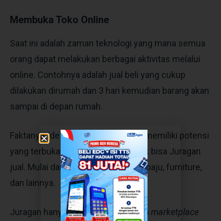
Membuka Toko Online
Saat ini adalah zaman teknologi yang mana semua
orang dapat melakukan berbagai aktivitas melalui
online. Contohnya adalah jual beli yang cukup
dilakukan dirumah dan 3 hari kemudian barang akan
sampai di depan rumah.
Faktanya,
ide usaha modal kecil
ini memiliki potensi
yang terbuka lebar. Beragam produk bisa Juragan
jual. Mulai dari makanan, minuman, baju, furniture,
dan lainnya.
Juragan hanya perlu membuat akun
marketplace