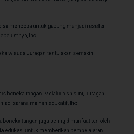
 bisa mencoba untuk gabung menjadi reseller
sebelumnya, lho!
neka wisuda Juragan tentu akan semakin
nis boneka tangan. Melalui bisnis ini, Juragan
adi sarana mainan edukatif, lho!
n, boneka tangan juga sering dimanfaatkan oleh
edia edukasi untuk memberikan pembelajaran