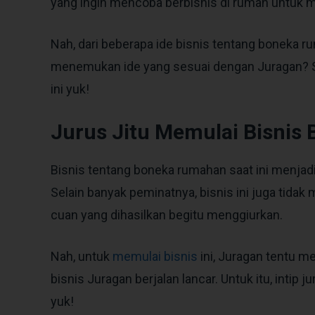
yang ingin mencoba berbisnis di rumah untuk 
Nah, dari beberapa ide bisnis tentang boneka 
menemukan ide yang sesuai dengan Juragan? S
ini yuk!
Jurus Jitu Memulai Bisnis
Bisnis tentang boneka rumahan saat ini menjadi 
Selain banyak peminatnya, bisnis ini juga tida
cuan yang dihasilkan begitu menggiurkan.
Nah, untuk
memulai bisnis
ini, Juragan tentu 
bisnis Juragan berjalan lancar. Untuk itu, intip ju
yuk!