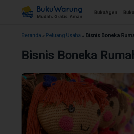
BukuAgen
Buk
Beranda
»
Peluang Usaha
»
Bisnis Boneka Ruma
Bisnis Boneka Ruma