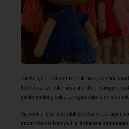
Tak hanya cocok untuk anak-anak, saat ini bon
lho! Nyatanya, tak hanya anak kecil yang menyuk
salahnya dong kalau Juragan coba bisnis bone
Ya, melalui bisnis produk boneka ini, Juragan 
seperti bisnis lainnya. Hal ini karena pemasara