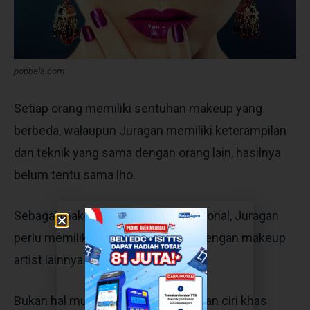
popbela.com
Setiap orang memiliki sentuhan makeup yang
berbeda, walaupun Juragan memiliki keterampilan
dan teknik yang sama dengan orang lain, hasilnya
belum tentu sama lho.
Sebagai makeup artist yang profesional, Juragan
perlu memiliki ciri khas agar beda dengan makeup
artist lainnya.
Bukan hal mudah untuk mendapatkan ciri khas