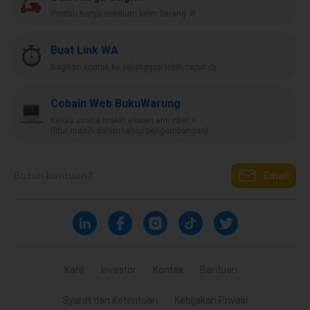
Pantau harga sebelum kirim barang 🔎
Buat Link WA
Bagikan kontak ke pelanggan lebih cepat 📩
Cobain Web BukuWarung
Kelola usaha makin efisien anti ribet ⚡️
(fitur masih dalam tahap pengembangan)
Butuh bantuan?
Email
Karir
Investor
Kontak
Bantuan
Syarat dan Ketentuan
Kebijakan Privasi