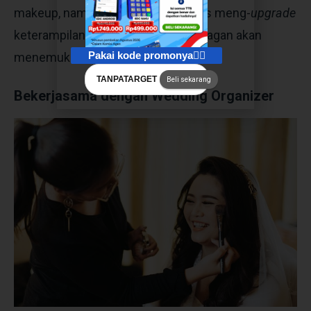
makeup, namun kalau Juragan terus meng-
upgrade
keterampilan, maka lambat laun Juragan akan
Pakai kode promonya👇🏻
menemukan ciri khas yang sesuai.
TANPATARGET
Beli sekarang
Bekerjasama dengan Wedding Organizer