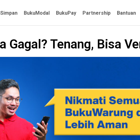
uSimpan
BukuModal
BukuPay
Partnership
Bantuan
ta Gagal? Tenang, Bisa Ver