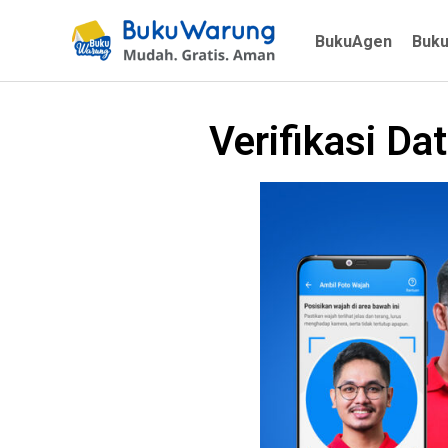
BukuAgen
Buk
Verifikasi Da