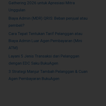
Gathering 2026 untuk Apresiasi Mitra
Unggulan
Biaya Admin (MDR) QRIS: Beban penjual atau
pembeli?
Cara Tepat Tentukan Tarif Pelanggan atau
Biaya Admin Luar Agen Pembayaran (Mini
ATM)
Layani 5 Jenis Transaksi dari Pelanggan
dengan EDC Saku BukuAgen
3 Strategi Manjur Tambah Pelanggan & Cuan
Agen Pembayaran BukuAgen