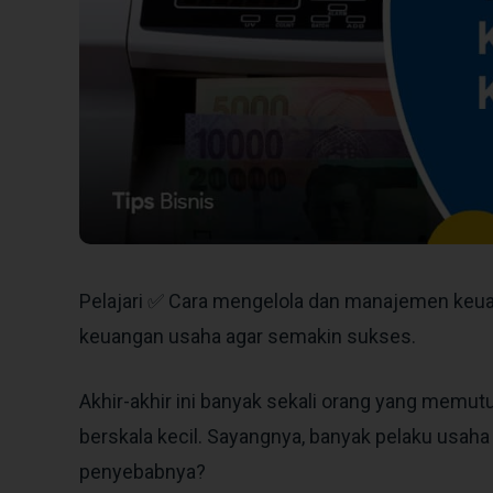
Pelajari ✅ Cara mengelola dan manajemen keua
keuangan usaha agar semakin sukses.
Akhir-akhir ini banyak sekali orang yang memut
berskala kecil. Sayangnya, banyak pelaku usa
penyebabnya?