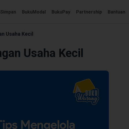
uSimpan
BukuModal
BukuPay
Partnership
Bantuan
n Usaha Kecil
gan Usaha Kecil