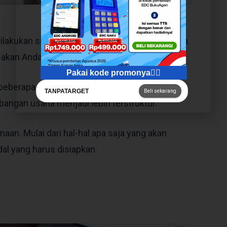
dilakukan sebelum Anda memulai sebuah usaha.
 akan Anda lakukan dalam merintis UMKM.
Pakai kode promonya👇🏻
beberapa bagian. Misalnya rencana harian,
TANPATARGET
Beli sekarang
angan usaha menjadi lebih terstruktur.
an. Mulai dari hal-hal apa saja yang akan
al yang harus disiapkan.