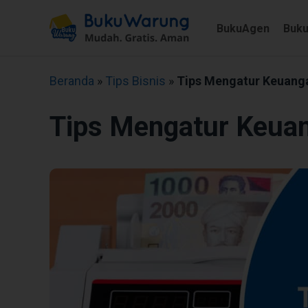
BukuAgen
Buk
Beranda
»
Tips Bisnis
»
Tips Mengatur Keuanga
Tips Mengatur Keuan