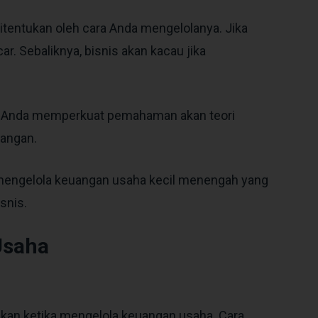
tentukan oleh cara Anda mengelolanya. Jika
ar. Sebaliknya, bisnis akan kacau jika
ka Anda memperkuat pemahaman akan teori
uangan.
mengelola keuangan usaha kecil menengah yang
snis.
Usaha
kukan ketika mengelola keuangan usaha. Cara