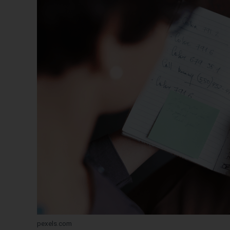
pexels.com