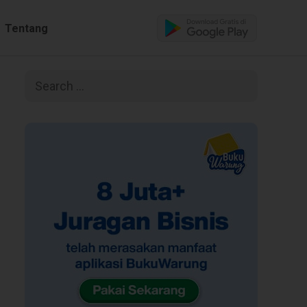
Tentang