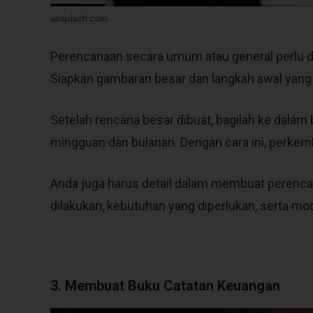
unsplash.com
Perencanaan secara umum atau general perlu 
Siapkan gambaran besar dan langkah awal yang
Setelah rencana besar dibuat, bagilah ke dalam 
mingguan dan bulanan. Dengan cara ini, perkemb
Anda juga harus detail dalam membuat perencana
dilakukan, kebutuhan yang diperlukan, serta mod
3.
Membuat Buku Catatan Keuangan