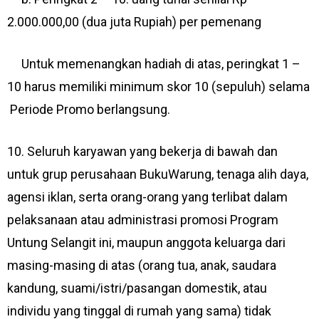
2.000.000,00 (dua juta Rupiah) per pemenang
Untuk memenangkan hadiah di atas, peringkat 1 –
10 harus memiliki minimum skor 10 (sepuluh) selama
Periode Promo
berlangsung.
10. Seluruh karyawan yang bekerja di bawah dan
untuk grup perusahaan BukuWarung, tenaga alih daya,
agensi iklan, serta orang-orang yang terlibat dalam
pelaksanaan atau administrasi promosi Program
Untung Selangit ini, maupun anggota keluarga dari
masing-masing di atas (orang tua, anak, saudara
kandung, suami/istri/pasangan domestik, atau
individu yang tinggal di rumah yang sama) tidak