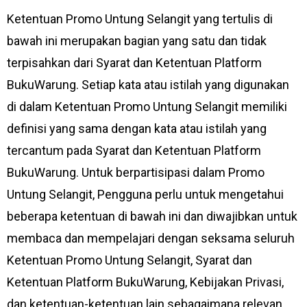
Ketentuan Promo Untung Selangit yang tertulis di
bawah ini merupakan bagian yang satu dan tidak
terpisahkan dari Syarat dan Ketentuan Platform
BukuWarung. Setiap kata atau istilah yang digunakan
di dalam Ketentuan Promo Untung Selangit memiliki
definisi yang sama dengan kata atau istilah yang
tercantum pada Syarat dan Ketentuan Platform
BukuWarung. Untuk berpartisipasi dalam Promo
Untung Selangit, Pengguna perlu untuk mengetahui
beberapa ketentuan di bawah ini dan diwajibkan untuk
membaca dan mempelajari dengan seksama seluruh
Ketentuan Promo Untung Selangit, Syarat dan
Ketentuan Platform BukuWarung, Kebijakan Privasi,
dan ketentuan-ketentuan lain sebagaimana relevan