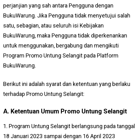
perjanjian yang sah antara Pengguna dengan
BukuWarung. Jika Pengguna tidak menyetujui salah
satu, sebagian, atau seluruh isi Kebijakan
BukuWarung, maka Pengguna tidak diperkenankan
untuk menggunakan, bergabung dan mengikuti
Program Promo Untung Selangit pada Platform
BukuWarung.
Berikut ini adalah syarat dan ketentuan yang berlaku
terhadap
Promo Untung Selangit
:
A. Ketentuan Umum
Promo Untung Selangit
1. Program Untung Selangit berlangsung pada tanggal
18 Januari 2023
sampai dengan 16 April 2023