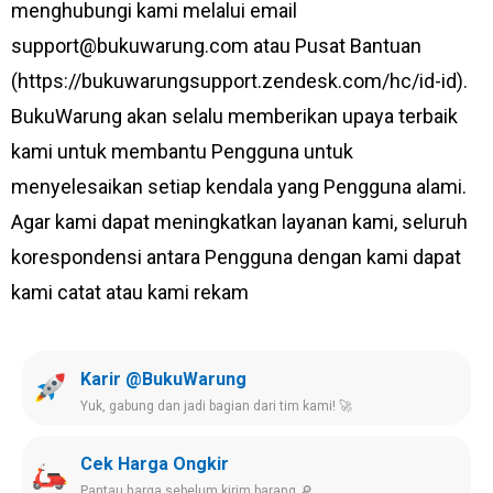
menghubungi kami melalui email
support@bukuwarung.com
atau Pusat Bantuan
(https://bukuwarungsupport.zendesk.com/hc/id-id).
BukuWarung akan selalu memberikan upaya terbaik
kami untuk membantu Pengguna untuk
menyelesaikan setiap kendala yang Pengguna alami.
Agar kami dapat meningkatkan layanan kami, seluruh
korespondensi antara Pengguna dengan kami dapat
kami catat atau kami rekam
Karir @BukuWarung
Yuk, gabung dan jadi bagian dari tim kami! 🚀
Cek Harga Ongkir
Pantau harga sebelum kirim barang 🔎