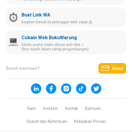
Buat Link WA
Bagikan kontak ke pelanggan lebih cepat 📩
Cobain Web BukuWarung
Kelola usaha makin efisien anti ribet ⚡️
(fitur masih dalam tahap pengembangan)
Butuh bantuan?
Email
Karir
Investor
Kontak
Bantuan
Syarat dan Ketentuan
Kebijakan Privasi