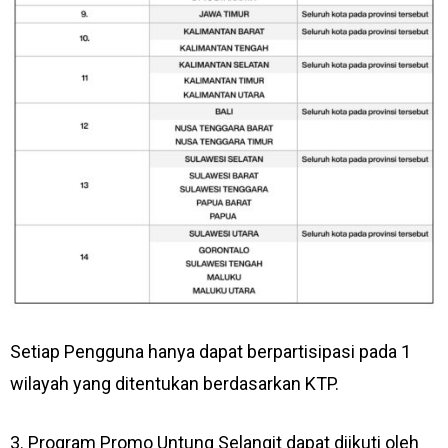
Setiap Pengguna hanya dapat berpartisipasi pada 1
wilayah yang ditentukan berdasarkan KTP.
3. Program Promo Untung Selangit dapat diikuti oleh