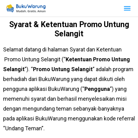
Syarat & Ketentuan Promo Untung
Selangit
Selamat datang di halaman Syarat dan Ketentuan
Promo Untung Selangit (“
Ketentuan
Promo Untung
Selangit
”). “
Promo Untung Selangit
” adalah program
berhadiah dari BukuWarung yang dapat diikuti oleh
pengguna aplikasi BukuWarung (“
Pengguna
”) yang
memenuhi syarat dan berhasil menyelesaikan misi
dengan mengundang teman sebanyak-banyaknya
pada aplikasi BukuWarung menggunakan kode referral
“Undang Teman”.