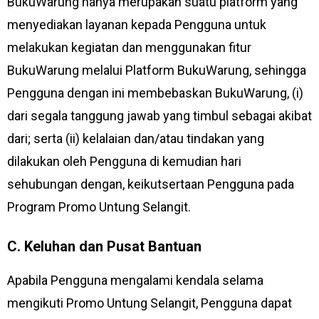
BukuWarung hanya merupakan suatu platform yang
menyediakan layanan kepada Pengguna untuk
melakukan kegiatan dan menggunakan fitur
BukuWarung melalui Platform BukuWarung, sehingga
Pengguna dengan ini membebaskan BukuWarung, (i)
dari segala tanggung jawab yang timbul sebagai akibat
dari; serta (ii) kelalaian dan/atau tindakan yang
dilakukan oleh Pengguna di kemudian hari
sehubungan dengan, keikutsertaan Pengguna pada
Program Promo Untung Selangit.
C. Keluhan dan Pusat Bantuan
Apabila Pengguna mengalami kendala selama
mengikuti Promo Untung Selangit, Pengguna dapat