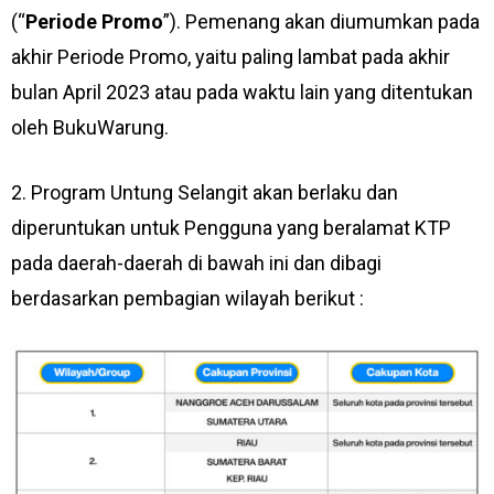
(“
Periode Promo
”).
Pemenang akan diumumkan pada
akhir Periode Promo, yaitu paling lambat pada akhir
bulan April 2023 atau pada waktu lain yang ditentukan
oleh BukuWarung.
2. Program Untung Selangit akan berlaku dan
diperuntukan untuk Pengguna yang beralamat KTP
pada daerah-daerah di bawah ini dan dibagi
berdasarkan pembagian wilayah berikut :