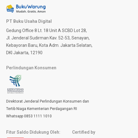
PT Buku Usaha Digital
Gedung Office 8 Lt. 18 Unit A SCBD Lot 28,
Jl. Jenderal Sudirman Kav. 52-53, Senayan,
Kebayoran Baru, Kota Adm. Jakarta Selatan,
DKI Jakarta, 12190
Perlindungan Konsumen
Direktorat Jenderal Perlindungan Konsumen dan
Tertib Niaga Kementerian Perdagangan RI
Whatsapp 0853 1111 1010
Fitur Saldo Didukung Oleh:
Certified by