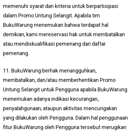
memenuhi syarat dan kriteria untuk berpartisipasi
dalam Promo Untung Selangit. Apabila tim
BukuWarung menemukan bahwa terdapat hal
demikian, kami mereservasi hak untuk membatalkan
atau mendiskualifikasi pemenang dari daftar
pemenang.
11. BukuWarung
berhak menangguhkan,
membatalkan, dan/atau memberhentikan Promo
Untung Selangit untuk Pengguna apabila BukuWarung
menemukan adanya indikasi kecurangan,
penyalahgunaan, ataupun aktivitas mencurigakan
yang dilakukan oleh Pengguna. Dalam hal penggunaan
fitur BukuWarung oleh Pengguna tersebut merugikan