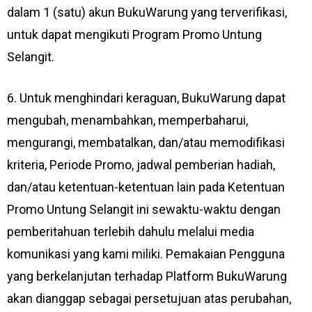
dalam 1 (satu) akun BukuWarung yang terverifikasi,
untuk dapat mengikuti Program Promo Untung
Selangit.
6. Untuk menghindari keraguan, BukuWarung dapat
mengubah, menambahkan, memperbaharui,
mengurangi, membatalkan, dan/atau memodifikasi
kriteria, Periode Promo, jadwal pemberian hadiah,
dan/atau ketentuan-ketentuan lain pada Ketentuan
Promo Untung Selangit ini sewaktu-waktu dengan
pemberitahuan terlebih dahulu melalui media
komunikasi yang kami miliki. Pemakaian Pengguna
yang berkelanjutan terhadap Platform BukuWarung
akan dianggap sebagai persetujuan atas perubahan,