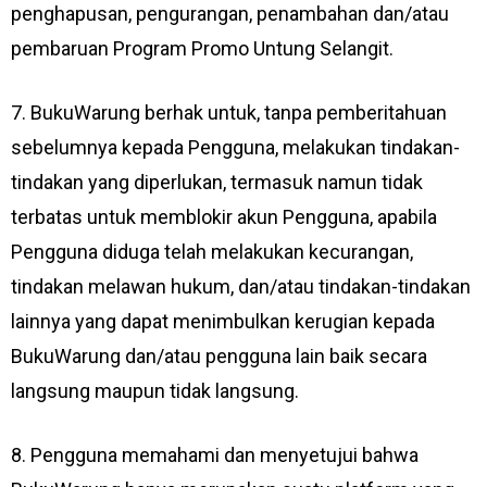
penghapusan, pengurangan, penambahan dan/atau
pembaruan Program Promo Untung Selangit.
7. BukuWarung berhak untuk, tanpa pemberitahuan
sebelumnya kepada Pengguna, melakukan tindakan-
tindakan yang diperlukan, termasuk namun tidak
terbatas untuk memblokir akun Pengguna, apabila
Pengguna diduga telah melakukan kecurangan,
tindakan melawan hukum, dan/atau tindakan-tindakan
lainnya yang dapat menimbulkan kerugian kepada
BukuWarung dan/atau pengguna lain baik secara
langsung maupun tidak langsung.
8. Pengguna memahami dan menyetujui bahwa