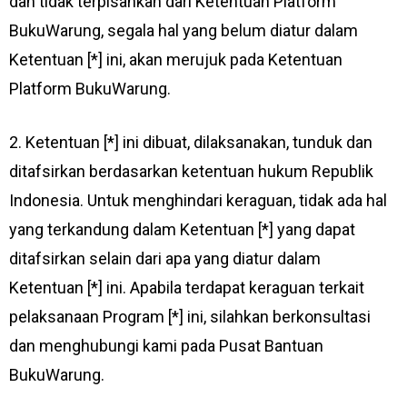
dan tidak terpisahkan dari Ketentuan Platform
BukuWarung, segala hal yang belum diatur dalam
Ketentuan [*] ini, akan merujuk pada Ketentuan
Platform BukuWarung.
2. Ketentuan [*] ini dibuat, dilaksanakan, tunduk dan
ditafsirkan berdasarkan ketentuan hukum Republik
Indonesia. Untuk menghindari keraguan, tidak ada hal
yang terkandung dalam Ketentuan [*] yang dapat
ditafsirkan selain dari apa yang diatur dalam
Ketentuan [*] ini. Apabila terdapat keraguan terkait
pelaksanaan Program [*] ini, silahkan berkonsultasi
dan menghubungi kami pada Pusat Bantuan
BukuWarung.