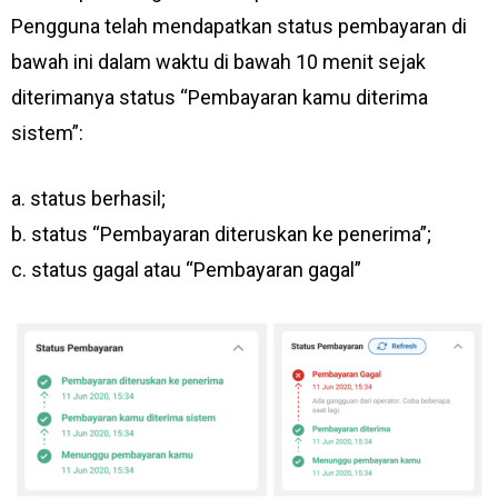
Pengguna telah mendapatkan status pembayaran di
bawah ini dalam waktu di bawah 10 menit sejak
diterimanya status “Pembayaran kamu diterima
sistem”:
a. status berhasil;
b. status “Pembayaran diteruskan ke penerima”;
c. status gagal atau “Pembayaran gagal”