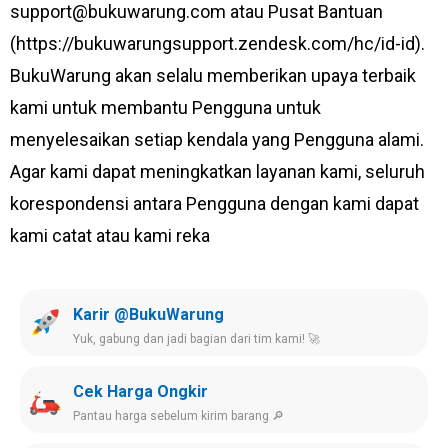
support@bukuwarung.com
atau Pusat Bantuan
(https://bukuwarungsupport.zendesk.com/hc/id-id).
BukuWarung akan selalu memberikan upaya terbaik
kami untuk membantu Pengguna untuk
menyelesaikan setiap kendala yang Pengguna alami.
Agar kami dapat meningkatkan layanan kami, seluruh
korespondensi antara Pengguna dengan kami dapat
kami catat atau kami reka
Karir @BukuWarung
Yuk, gabung dan jadi bagian dari tim kami! 🚀
Cek Harga Ongkir
Pantau harga sebelum kirim barang 🔎