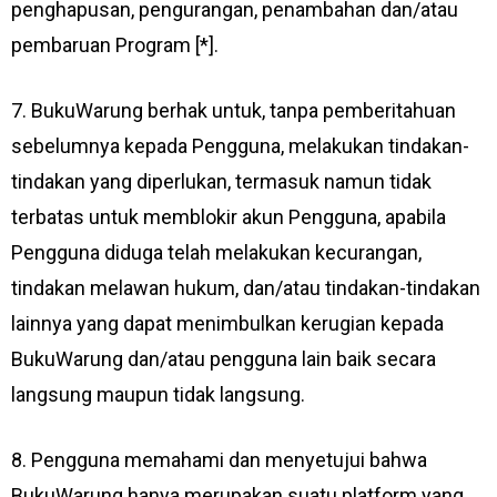
penghapusan, pengurangan, penambahan dan/atau
pembaruan Program [*].
7. BukuWarung berhak untuk, tanpa pemberitahuan
sebelumnya kepada Pengguna, melakukan tindakan-
tindakan yang diperlukan, termasuk namun tidak
terbatas untuk memblokir akun Pengguna, apabila
Pengguna diduga telah melakukan kecurangan,
tindakan melawan hukum, dan/atau tindakan-tindakan
lainnya yang dapat menimbulkan kerugian kepada
BukuWarung dan/atau pengguna lain baik secara
langsung maupun tidak langsung.
8. Pengguna memahami dan menyetujui bahwa
BukuWarung hanya merupakan suatu platform yang