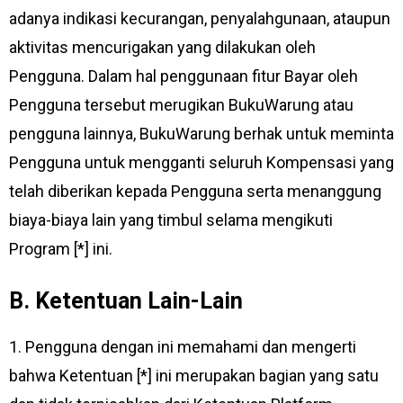
adanya indikasi kecurangan, penyalahgunaan, ataupun
aktivitas mencurigakan yang dilakukan oleh
Pengguna. Dalam hal penggunaan fitur Bayar oleh
Pengguna tersebut merugikan BukuWarung atau
pengguna lainnya, BukuWarung berhak untuk meminta
Pengguna untuk mengganti seluruh Kompensasi yang
telah diberikan kepada Pengguna serta menanggung
biaya-biaya lain yang timbul selama mengikuti
Program [*] ini.
B. Ketentuan Lain-Lain
1. Pengguna dengan ini memahami dan mengerti
bahwa Ketentuan [*] ini merupakan bagian yang satu