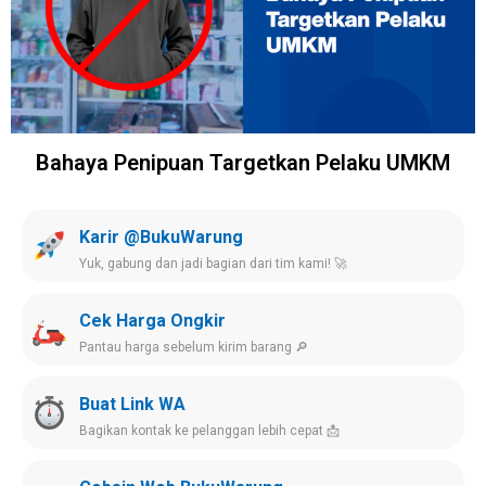
Bahaya Penipuan Targetkan Pelaku UMKM
Karir @BukuWarung
Yuk, gabung dan jadi bagian dari tim kami! 🚀
Cek Harga Ongkir
Pantau harga sebelum kirim barang 🔎
Buat Link WA
Bagikan kontak ke pelanggan lebih cepat 📩