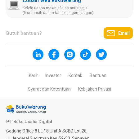
Cobain Web BukuWarung
Kelola usaha makin efisien anti ribet ⚡️
(fitur masih dalam tahap pengembangan)
Butuh bantuan?
Email
Karir
Investor
Kontak
Bantuan
Syarat dan Ketentuan
Kebijakan Privasi
PT Buku Usaha Digital
Gedung Office 8 Lt. 18 Unit A SCBD Lot 28,
Jl. Jenderal Sudirman Kav. 52-53, Senayan,