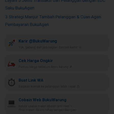
Layani 5 Jenis Transaksi dari Pelanggan dengan EDC
Saku BukuAgen
3 Strategi Manjur Tambah Pelanggan & Cuan Agen
Pembayaran BukuAgen
Karir @BukuWarung
Yuk, gabung dan jadi bagian dari tim kami! 🚀
Cek Harga Ongkir
Pantau harga sebelum kirim barang 🔎
Buat Link WA
Bagikan kontak ke pelanggan lebih cepat 📩
Cobain Web BukuWarung
Kelola usaha makin efisien anti ribet ⚡️
(fitur masih dalam tahap pengembangan)