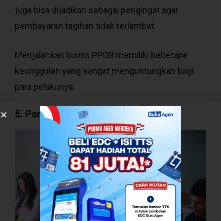
juga bisa dijadikan sebagai pengingat agar
pembayaran tagihan tidak terlambat.
Menjalankan bisnis PPOB memiliki beberapa
keunggulan yang sangat menguntungkan bagi
para pelakunya.
5. Pangsa Pasar Luas