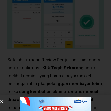
Setelah itu menu Review Penjualan akan muncul
untuk konfirmasi.
Klik Tagih Sekarang
untuk
melihat nominal yang harus dibayarkan oleh
pelanggan atau
jika pelanggan membayar lebih
,
maka
uang kembalian akan otomatis muncul
dibawah
. Selamat, Juragan sudah membuat
transaksi pertama dengan fitur Mode Kasir ini,