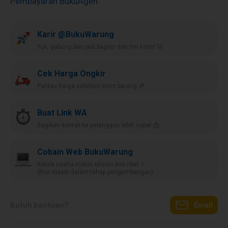
Pembayaran BukuAgen
Karir @BukuWarung
Yuk, gabung dan jadi bagian dari tim kami! 🚀
Cek Harga Ongkir
Pantau harga sebelum kirim barang 🔎
Buat Link WA
Bagikan kontak ke pelanggan lebih cepat 📩
Cobain Web BukuWarung
Kelola usaha makin efisien anti ribet ⚡️
(fitur masih dalam tahap pengembangan)
Butuh bantuan?
Email