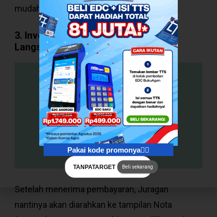
mudah sekali bukan?
3. Invoice Akan Muncul dan Bisa
Langsung Dicetak/Dibagikan
Pakai kode promonya👇🏻
TANPATARGET
Beli sekarang
Setelah menerima pembayaran, Juragan
nantinya akan diarahkan ke tampilan Nota