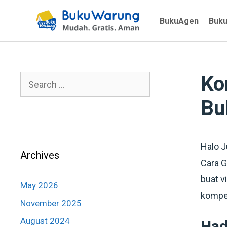
BukuAgen
Buk
Ko
Bu
Halo J
Archives
Cara G
buat v
May 2026
kompet
November 2025
August 2024
Had