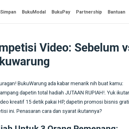
uSimpan
BukuModal
BukuPay
Partnership
Bantuan
mpetisi Video: Sebelum 
kuwarung
uragan! BukuWarung ada kabar menarik nih buat kamu:
ampang dapetin total hadiah JUTAAN RUPIAH!. Yuk ikutan
ideo kreatif 15 detik pakai HP, dapetin promosi bisnis 
isi ini. Penasaran cara dan syarat ikutannya?
iah Untuk 3 Orang Pemenang: