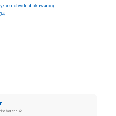
.ly/contohvideobukuwarung
04
r
rim barang 🔎