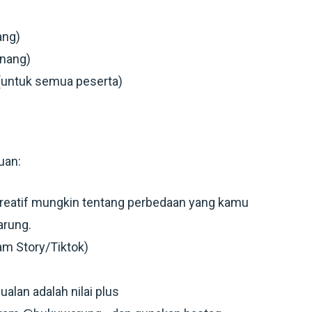
ang)
enang)
(untuk semua peserta)
uan:
reatif mungkin tentang perbedaan yang kamu
arung.
ram Story/Tiktok)
lan adalah nilai plus