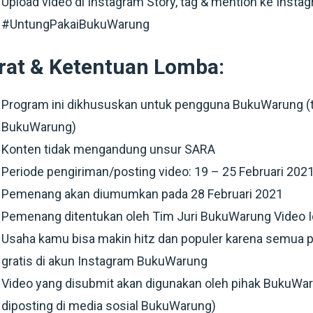
Upload video di Instagram Story, tag & mention ke Ins
#UntungPakaiBukuWarung
rat & Ketentuan Lomba:
Program ini dikhususkan untuk pengguna BukuWarung (te
BukuWarung)
Konten tidak mengandung unsur SARA
Periode pengiriman/posting video: 19 – 25 Februari 202
Pemenang akan diumumkan pada 28 Februari 2021
Pemenang ditentukan oleh
Tim Juri BukuWarung Video I
Usaha kamu bisa makin hitz dan populer karena semua
p
gratis di akun Instagram BukuWarung
Video yang disubmit akan digunakan oleh pihak BukuWa
diposting di media sosial BukuWarung)