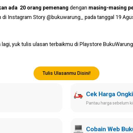
 akan ada 20 orang pemenang
dengan
masing-masing p
 Instagram Story @bukuwarung_ pada tanggal 19 Agust
agi, yuk tulis ulasan terbaikmu di Playstore BukuWarun
Tulis Ulasanmu Disini!
Cek Harga Ongki
Pantau harga sebelum ki
Cobain Web Bu