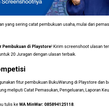
lian yang sering catat pembukuan usaha, mulai dari pema
ur Pembukuan di Playstore
! Kirim screenshoot ulasan 
ntuk 20 Juragan dengan ulasan terbaik.
ompetisi
gunakan fitur pembukuan BukuWarung di Playstore dan b
ung meliputi Catat Pemasukan, Pengeluaran, Laporan Keu
u tulis ke
WA MinWar: 085894125118
.