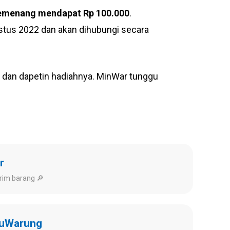
emenang mendapat Rp 100.000
.
us 2022 dan akan dihubungi secara
g dan dapetin hadiahnya. MinWar tunggu
r
rim barang 🔎
kuWarung