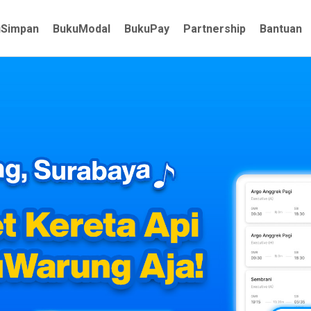
uSimpan
BukuModal
BukuPay
Partnership
Bantuan