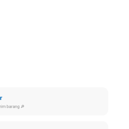
r
rim barang 🔎