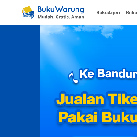
BukuAgen
Buk