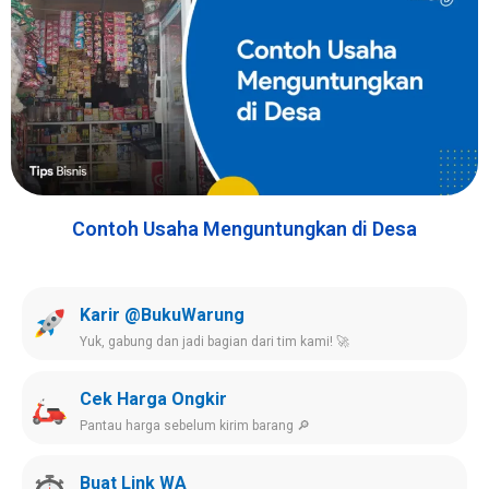
Contoh Usaha Menguntungkan di Desa
Karir @BukuWarung
Yuk, gabung dan jadi bagian dari tim kami! 🚀
Cek Harga Ongkir
Pantau harga sebelum kirim barang 🔎
Buat Link WA