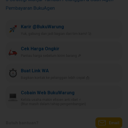
Pembayaran BukuAgen
Karir @BukuWarung
Yuk, gabung dan jadi bagian dari tim kami! 🚀
Cek Harga Ongkir
Pantau harga sebelum kirim barang 🔎
Buat Link WA
Bagikan kontak ke pelanggan lebih cepat 📩
Cobain Web BukuWarung
Kelola usaha makin efisien anti ribet ⚡️
(fitur masih dalam tahap pengembangan)
Butuh bantuan?
Email