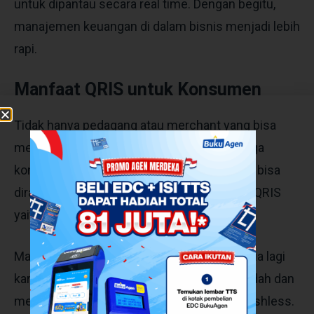
untuk dipantau secara real time. Dengan begitu,
manajemen keuangan di dalam bisnis menjadi lebih
rapi.
Manfaat QRIS untuk Konsumen
Tidak hanya pedagang atau merchant yang bisa
merasakan manfaat dari QRIS melainkan juga
konsumen. Adapun beberapa manfaat yang bisa
dirasakan oleh konsumen dari penggunaan QRIS
yaitu transaksi menjadi cepat dan mudah.
Manfaat yang satu ini memang bukan rahasia lagi
karena keberadaan QRIS dapat mempermudah dan
mempercepat transaksi dengan metode cashless.