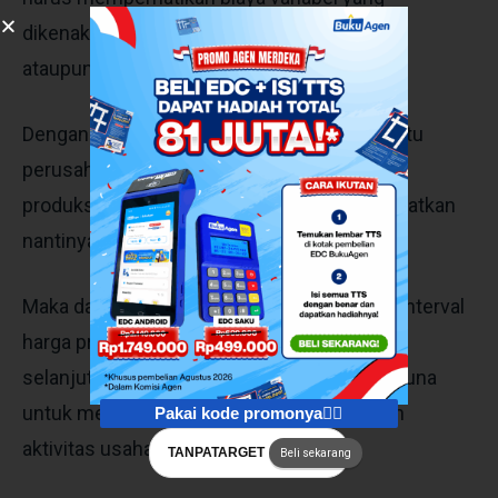
dikenakan, baik relasinya dengan total biaya
ataupun total sales sebuah perusahaan.
Dengan adanya margin kontribusi, maka suatu
perusahaan data memisahkan biaya tetap
produksinya dengan keuntungan yang didapatkan
nantinya.
Maka dari itu perusahaan akan mengetahui interval
harga produk yang akan dijual di keadaan
selanjutnya. Bep atau break even point berguna
untuk menganalisis studi kelayakan sebuah
Pakai kode promonya👇🏻
aktivitas usaha bisnis.
TANPATARGET
Beli sekarang