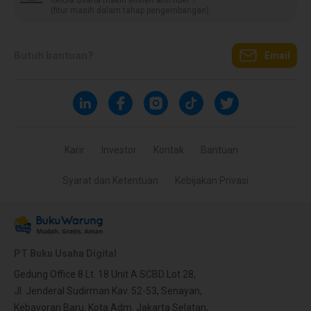
Kelola usaha makin efisien anti ribet ⚡️
(fitur masih dalam tahap pengembangan)
Butuh bantuan?
Email
Karir
Investor
Kontak
Bantuan
Syarat dan Ketentuan
Kebijakan Privasi
PT Buku Usaha Digital
Gedung Office 8 Lt. 18 Unit A SCBD Lot 28,
Jl. Jenderal Sudirman Kav. 52-53, Senayan,
Kebayoran Baru, Kota Adm. Jakarta Selatan,