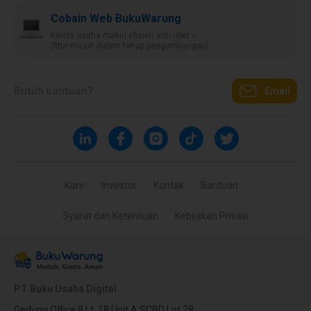
Cobain Web BukuWarung
Kelola usaha makin efisien anti ribet ⚡️
(fitur masih dalam tahap pengembangan)
Butuh bantuan?
Email
Karir
Investor
Kontak
Bantuan
Syarat dan Ketentuan
Kebijakan Privasi
PT Buku Usaha Digital
Gedung Office 8 Lt. 18 Unit A SCBD Lot 28,