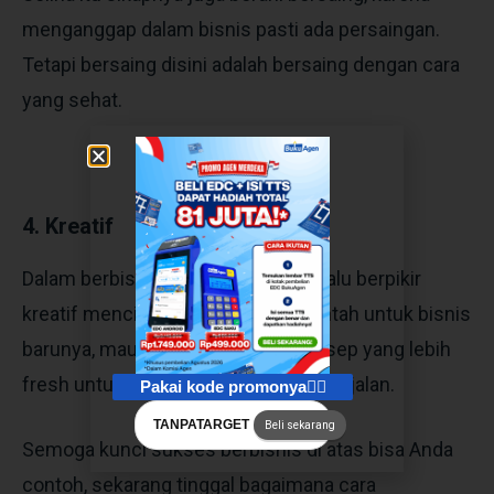
menganggap dalam bisnis pasti ada persaingan.
Tetapi bersaing disini adalah bersaing dengan cara
yang sehat.
4. Kreatif
Dalam berbisnis Rachel Vennya selalu berpikir
kreatif menciptakan inovasi baru entah untuk bisnis
barunya, maupun menciptakan konsep yang lebih
fresh untuk bisnisnya yang sudah berjalan.
Pakai kode promonya👇🏻
TANPATARGET
Beli sekarang
Semoga kunci sukses berbisnis di atas bisa Anda
contoh, sekarang tinggal bagaimana cara