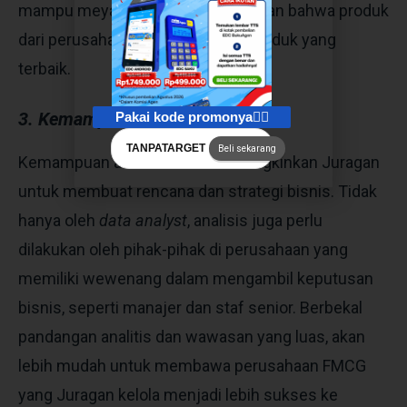
mampu meyakinkan calon pelanggan bahwa produk
dari perusahaan Juragan adalah produk yang
terbaik.
3. Kemampuan analisis
Pakai kode promonya👇🏻
TANPATARGET
Beli sekarang
Kemampuan analisis data memungkinkan Juragan
untuk membuat rencana dan strategi bisnis. Tidak
hanya oleh
data analyst
, analisis juga perlu
dilakukan oleh pihak-pihak di perusahaan yang
memiliki wewenang dalam mengambil keputusan
bisnis, seperti manajer dan staf senior. Berbekal
pandangan analitis dan wawasan yang luas, akan
lebih mudah untuk membawa perusahaan FMCG
yang Juragan kelola menjadi lebih sukses ke