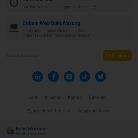
Bagikan kontak ke pelanggan lebih cepat 📩
Cobain Web BukuWarung
Kelola usaha makin efisien anti ribet ⚡️
(fitur masih dalam tahap pengembangan)
Butuh bantuan?
Email
Karir
Investor
Kontak
Bantuan
Syarat dan Ketentuan
Kebijakan Privasi