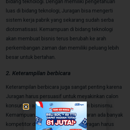
bidang teknologi. Dengan memiliki pengetahuan
luas di bidang teknologi, Juragan bisa mengerti
sistem kerja pabrik yang sekarang sudah serba
diotomatisasi. Kemampuan di bidang teknologi
akan membuat bisnis terus berubah ke arah
perkembangan zaman dan memiliki peluang lebih
besar untuk bertahan.
2. Keterampilan berbicara
Keterampilan berbicara juga sangat penting karena
Juragan harus persuasif untuk meyakinkan calon
konsumen agar membeli produk dari bisnismu.
Kemampuan ini sangat penting lantaran ada banyak
kompetitor di bidang FMCG, Gan. Juragan harus