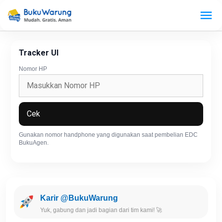
Tracker UI
Nomor HP
Cek
Gunakan nomor handphone yang digunakan saat pembelian EDC
BukuAgen.
Karir @BukuWarung
Yuk, gabung dan jadi bagian dari tim kami! 🚀