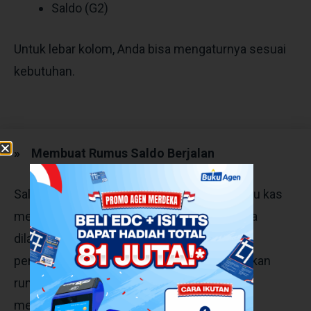
Saldo (G2)
Untuk lebar kolom, Anda bisa mengaturnya sesuai
kebutuhan.
»
Membuat Rumus Saldo Berjalan
Salah satu kemudahan dalam membuat buku kas
menggunakan Excel adalah perhitungan bisa
dilakukan secara otomatis. Untuk membuat
perhitungan tersebut, Anda perlu memasukkan
rumus. Rumus yang pertama dipakai untuk
menghitung saldo berjalan.