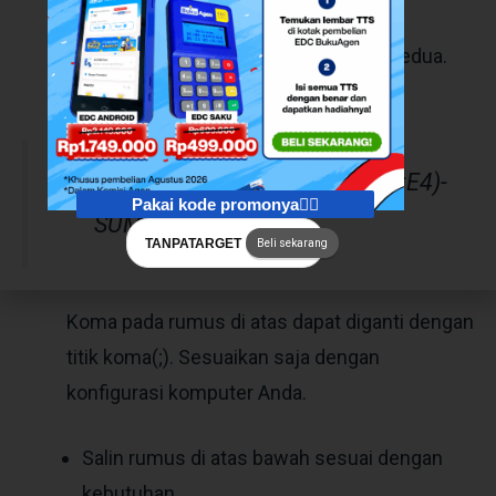
Klik pada cell G4, kolom saldo baris kedua.
Ketik rumus seperti ini:
IF(OR(E4<>0,F4<>0),SUM(E$4:E4)-
Pakai kode promonya👇🏻
SUM(F$4:F4),0)
TANPATARGET
Beli sekarang
Koma pada rumus di atas dapat diganti dengan
titik koma(;). Sesuaikan saja dengan
konfigurasi komputer Anda.
Salin rumus di atas bawah sesuai dengan
kebutuhan.