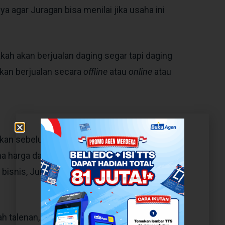
ya agar Juragan bisa menilai jika usaha ini
kah akan berjualan daging segar tapi daging
akan berjualan secara
offline
atau
online
atau
uhkan sebelum memulai sebuah usaha. Modal
a harga daging yang mahal. Tapi, dengan
bisnis, Juragan bisa menentukan besaran
ah talenan, pisau pemotong daging, celemek,