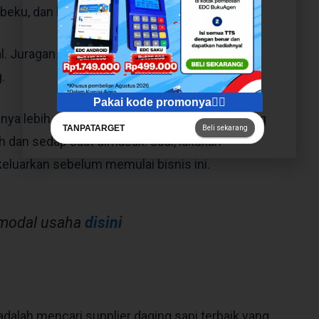
 beku, dan lainnya.
l. Juragan perlu mengeluarkan biaya untuk
g.
Pakai kode promonya👇🏻
ya lebih memilih daging lokal dibanding daging
TANPATARGET
Beli sekarang
ih dan sedap saat dimasak. Jadi, lakukan
keluarkan sebelum memulai bisnis ini.
 modal usaha
disini
dalah mencari supplier daging sapi terbaik yang