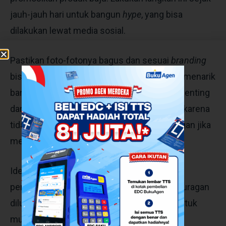
jauh-jauh hari untuk bangun
hype
, yang bisa
dilakukan lewat media sosial.
Pastikan foto-fotonya bagus dan sesuai
branding
bisnis agar promosi yang Juragan terapkan menarik
banyak audiens. Pemasaran adalah bagian penting
dari cara menjalankan bisnis pakaian
online
karena
tidak ada yang akan membeli dari toko Juragan jika
mereka tidak tahu toko Juragan ada.
Idealnya, Juragan harus mulai menyiapkan
pemasaran bahkan sebelum toko pakaian Juragan
diluncurkan. Dengan begitu, Juragan siap untuk
mulai menjalankan bisnis.