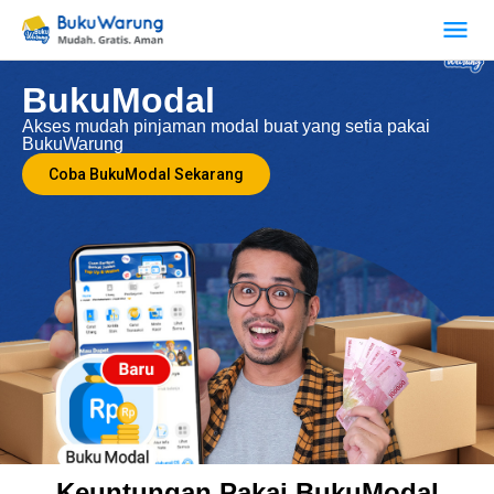
BukuModal
Akses mudah pinjaman modal buat yang setia pakai
BukuWarung
Coba BukuModal Sekarang
Keuntungan Pakai BukuModal