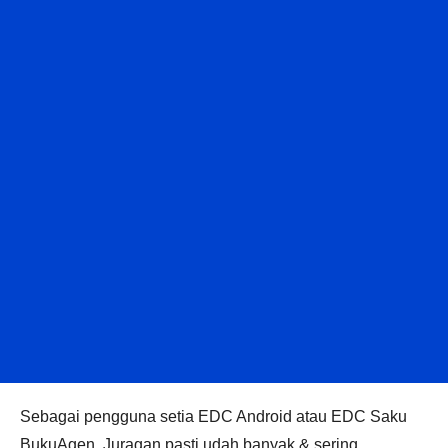
Sebagai pengguna setia EDC Android atau EDC Saku
BukuAgen, Juragan pasti udah banyak & sering