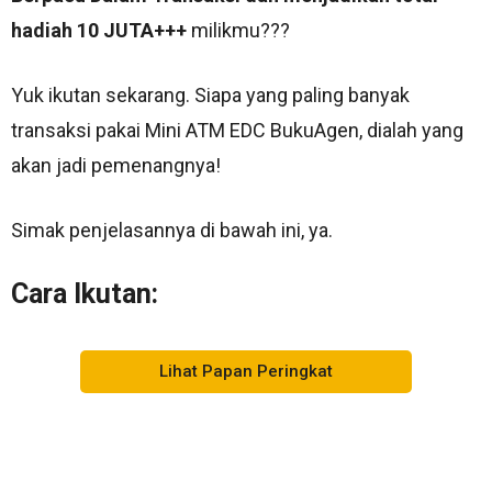
hadiah 10 JUTA+++
milikmu???
Yuk ikutan sekarang. Siapa yang paling banyak
transaksi pakai Mini ATM EDC BukuAgen, dialah yang
akan jadi pemenangnya!
Simak penjelasannya di bawah ini, ya.
Cara Ikutan:
1. Lakukan transaksi pakai Mini ATM EDC BukuAgen
Lihat Papan Peringkat
sebanyak-banyaknya untuk kumpulkan poin. Berikut
adalah nilai poin per transaksi:
a. Transfer = 1 poin
b. Cek Saldo = 1 poin