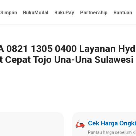
uSimpan
BukuModal
BukuPay
Partnership
Bantuan
WA 0821 1305 0400 Layanan H
 Cepat Tojo Una-Una Sulawesi
Cek Harga Ongki
Pantau harga sebelum ki