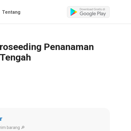
Tentang
ydroseeding Penanaman
 Tengah
r
rim barang 🔎